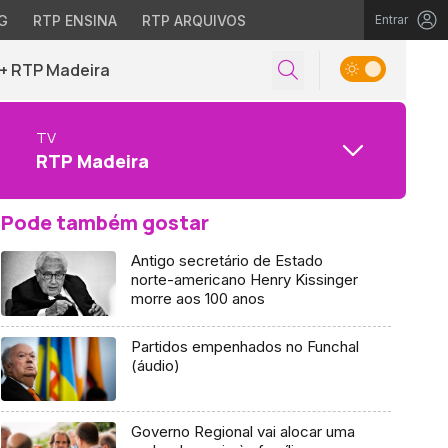
G
RTP ENSINA
RTP ARQUIVOS
Entrar
+ RTP Madeira
TV
RTP Madeira
Pode também gostar
Antigo secretário de Estado
norte-americano Henry Kissinger
morre aos 100 anos
Partidos empenhados no Funchal
(áudio)
Governo Regional vai alocar uma