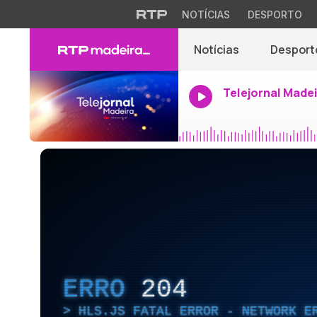
NOTÍCIAS
DESPORTO
Notícias
Desport
Telejornal Made
ERRO
204
HLS.JS FATAL ERROR - NETWORK E