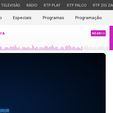
TELEVISÃO
RÁDIO
RTP PLAY
RTP PALCO
RTP ZIG ZA
o
Especiais
Programas
Programação
ira
NO AR
RROR