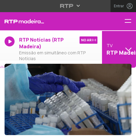
Entrar
RTP Notícias (RTP
NO AR
TV
Madeira)
RTP Madei
Emissão em simultâneo com RTP
Notícias