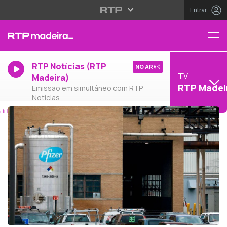
Entrar
RTP Notícias (RTP
NO AR
TV
Madeira)
RTP Madei
Emissão em simultâneo com RTP
Notícias