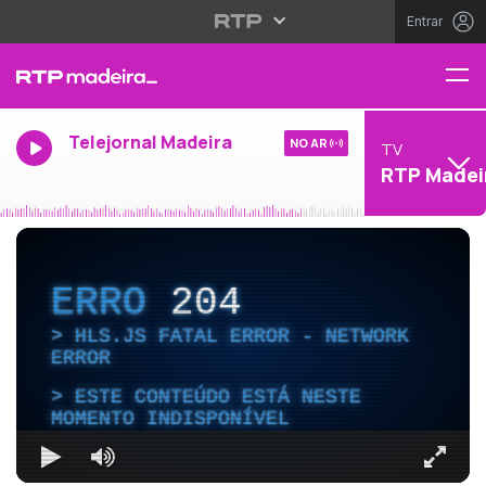
Entrar
Telejornal Madeira
NO AR
TV
RTP Madei
ERRO
204
HLS.JS FATAL ERROR - NETWORK
ERROR
ESTE CONTEÚDO ESTÁ NESTE
MOMENTO INDISPONÍVEL