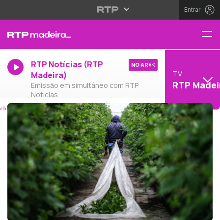
Entrar
RTP Notícias (RTP
NO AR
TV
Madeira)
RTP Madei
Emissão em simultâneo com RTP
Notícias