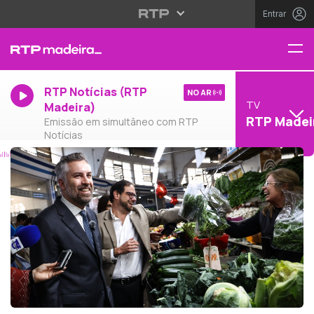
Entrar
RTP Notícias (RTP
NO AR
TV
Madeira)
RTP Madei
Emissão em simultâneo com RTP
Notícias