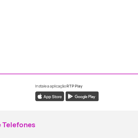
Instale a aplicação
RTP Play
ebook da RTP Madeira
nstagram da RTP Madeira
 Telefones