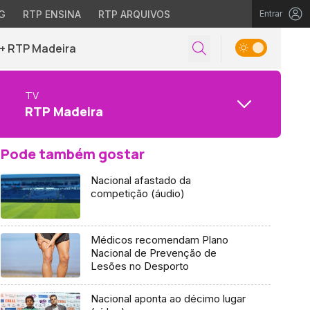
G
RTP ENSINA
RTP ARQUIVOS
Entrar
+ RTP Madeira
TV
RTP Madeira
Pode também gostar
Nacional afastado da
competição (áudio)
Médicos recomendam Plano
Nacional de Prevenção de
Lesões no Desporto
Nacional aponta ao décimo lugar