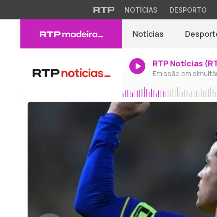
NOTÍCIAS
DESPORTO
Notícias
Desport
RTP Notícias (R
Emissão em simultâ