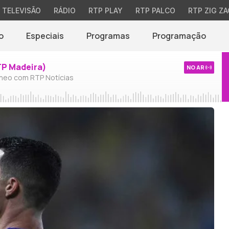
TELEVISÃO
RÁDIO
RTP PLAY
RTP PALCO
RTP ZIG ZA
o
Especiais
Programas
Programação
TP Madeira)
NO AR
neo com RTP Notícias