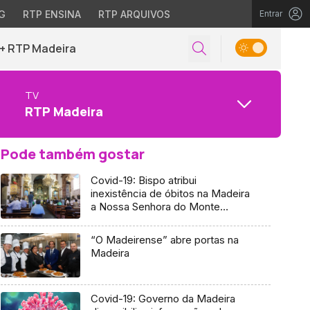
G
RTP ENSINA
RTP ARQUIVOS
Entrar
+ RTP Madeira
TV
RTP Madeira
Pode também gostar
Covid-19: Bispo atribui
inexistência de óbitos na Madeira
a Nossa Senhora do Monte
(Áudio)
“O Madeirense” abre portas na
Madeira
Covid-19: Governo da Madeira