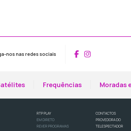
Aceder ao Fac
Aceder ao I
ga-nos nas redes sociais
atélites
Frequências
Moradas e
RTP PLAY
CONTACTOS
EM DIRETO
PROVEDORA DO
REVER PROGRAMAS
TELESPECTADOR