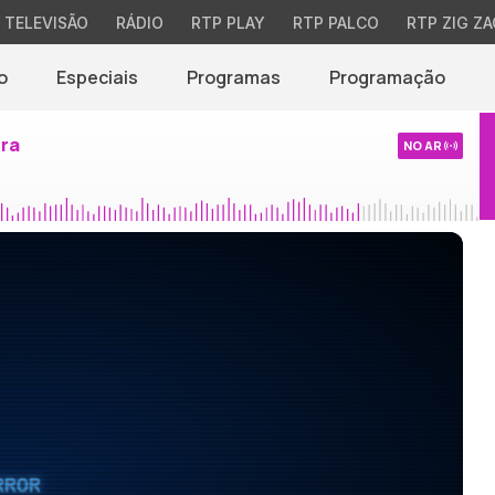
TELEVISÃO
RÁDIO
RTP PLAY
RTP PALCO
RTP ZIG ZA
o
Especiais
Programas
Programação
ira
NO AR
RROR