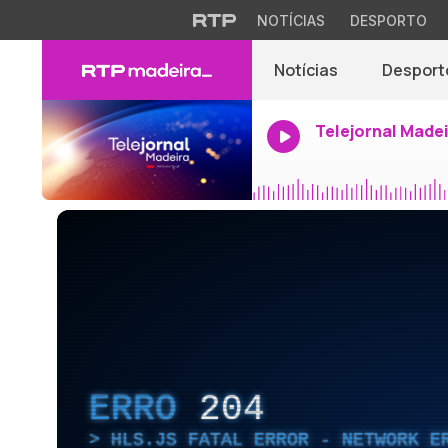
NOTÍCIAS
DESPORTO
Notícias
Desport
Telejornal Made
ERRO
204
HLS.JS FATAL ERROR - NETWORK E