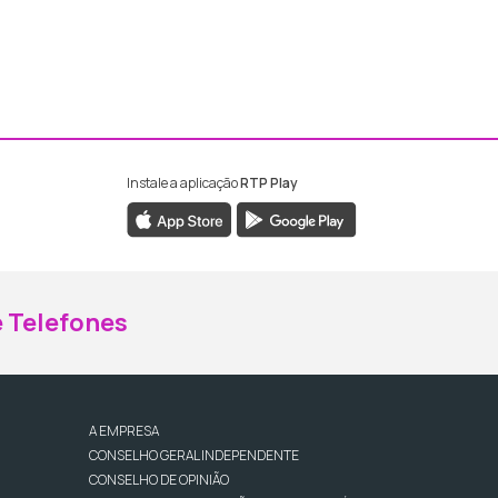
Instale a aplicação
RTP Play
ebook da RTP Madeira
nstagram da RTP Madeira
 Telefones
A EMPRESA
CONSELHO GERAL INDEPENDENTE
CONSELHO DE OPINIÃO