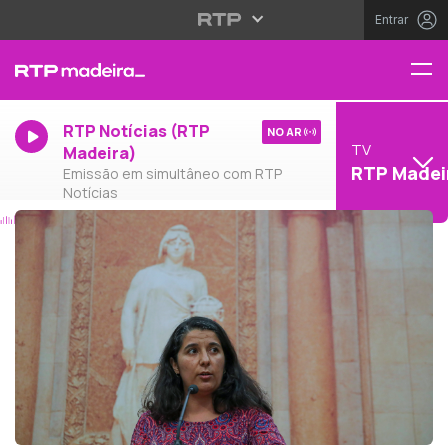
Entrar
RTP Notícias (RTP
NO AR
TV
Madeira)
RTP Madei
Emissão em simultâneo com RTP
Notícias