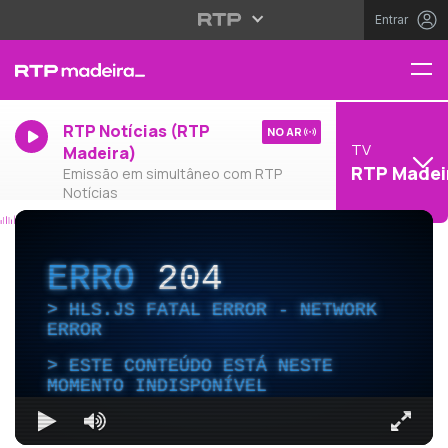
Entrar
RTP Notícias (RTP
NO AR
TV
Madeira)
RTP Madei
Emissão em simultâneo com RTP
Notícias
ERRO
204
HLS.JS FATAL ERROR - NETWORK
ERROR
ESTE CONTEÚDO ESTÁ NESTE
MOMENTO INDISPONÍVEL