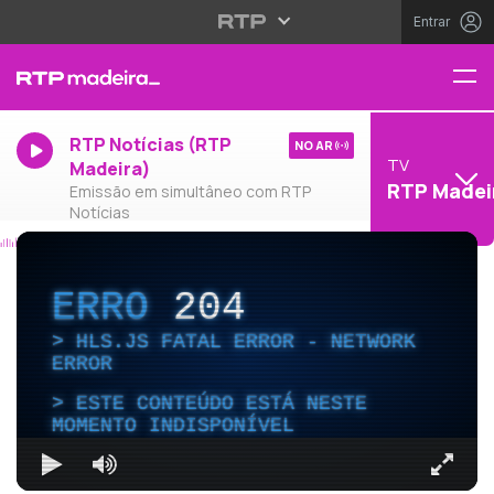
Entrar
RTP Notícias (RTP
NO AR
TV
Madeira)
RTP Madei
Emissão em simultâneo com RTP
Notícias
ERRO
204
HLS.JS FATAL ERROR - NETWORK
ERROR
ESTE CONTEÚDO ESTÁ NESTE
MOMENTO INDISPONÍVEL