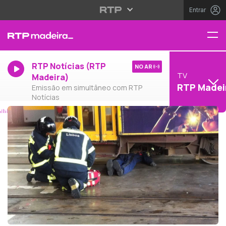
Entrar
RTP Notícias (RTP
NO AR
TV
Madeira)
RTP Madei
Emissão em simultâneo com RTP
Notícias