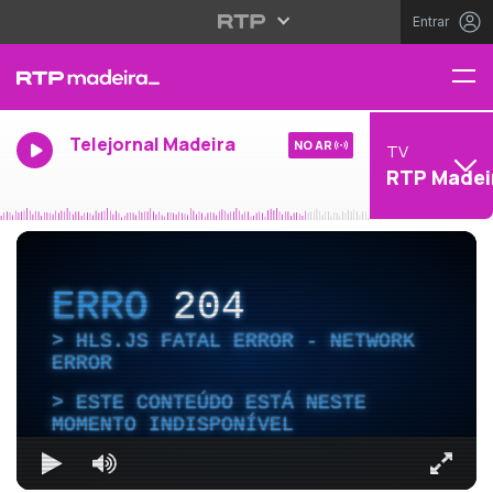
Entrar
Telejornal Madeira
NO AR
TV
RTP Madei
ERRO
204
HLS.JS FATAL ERROR - NETWORK
ERROR
ESTE CONTEÚDO ESTÁ NESTE
MOMENTO INDISPONÍVEL