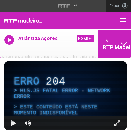
Entrar
Atlântida Açores
NO AR
TV
RTP Madei
ERRO
204
HLS.JS FATAL ERROR - NETWORK
ERROR
ESTE CONTEÚDO ESTÁ NESTE
MOMENTO INDISPONÍVEL