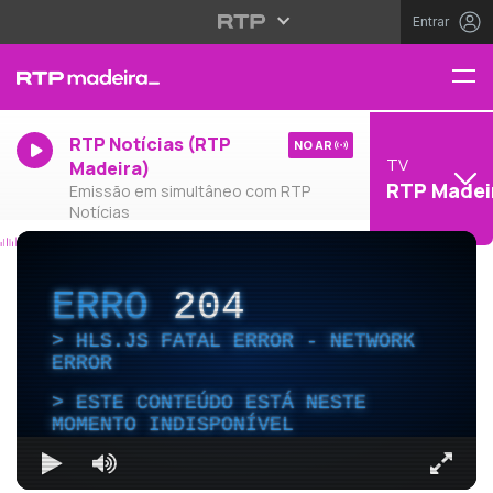
Entrar
RTP Notícias (RTP
NO AR
TV
Madeira)
RTP Madei
Emissão em simultâneo com RTP
Notícias
ERRO
204
HLS.JS FATAL ERROR - NETWORK
ERROR
ESTE CONTEÚDO ESTÁ NESTE
MOMENTO INDISPONÍVEL