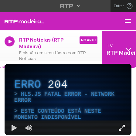
Entrar
RTP Notícias (RTP
NO AR
TV
Madeira)
RTP Madei
Emissão em simultâneo com RTP
Notícias
ERRO
204
HLS.JS FATAL ERROR - NETWORK
ERROR
ESTE CONTEÚDO ESTÁ NESTE
MOMENTO INDISPONÍVEL