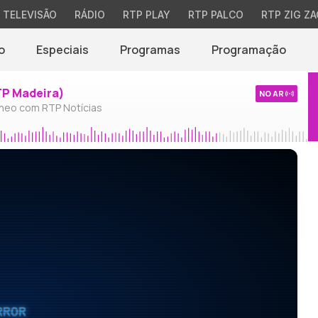
TELEVISÃO
RÁDIO
RTP PLAY
RTP PALCO
RTP ZIG ZA
o
Especiais
Programas
Programação
TP Madeira)
NO AR
neo com RTP Notícias
RROR