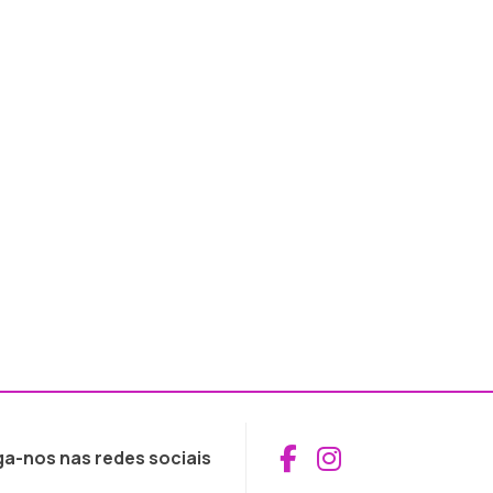
Aceder ao Fac
Aceder ao I
ga-nos nas redes sociais