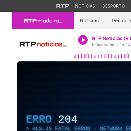
NOTÍCIAS
DESPORTO
Notícias
Desport
RTP Notícias (R
Emissão em simultâ
ERRO
204
HLS.JS FATAL ERROR - NETWORK E