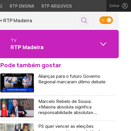
G
RTP ENSINA
RTP ARQUIVOS
Entrar
+ RTP Madeira
TV
RTP Madeira
Pode também gostar
Alianças para o futuro Governo
Regional marcaram último debate
Marcelo Rebelo de Sousa:
«Maioria absoluta significa
responsabilidade absoluta»
(áudio)
PS quer vencer as eleições