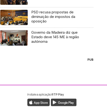
PSD recusa propostas de
diminuição de impostos da
oposição
Governo da Madeira diz que
Estado deve 145 ME à região
autónoma
PUB
Instale a aplicação
RTP Play
ebook da RTP Madeira
nstagram da RTP Madeira