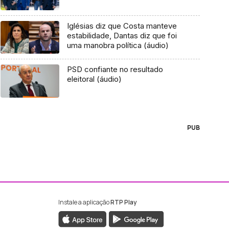
Iglésias diz que Costa manteve
estabilidade, Dantas diz que foi
uma manobra política (áudio)
PSD confiante no resultado
eleitoral (áudio)
PUB
Instale a aplicação
RTP Play
ebook da RTP Madeira
nstagram da RTP Madeira