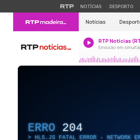
NOTÍCIAS
DESPORTO
Notícias
Desport
RTP Notícias (R
Emissão em simultâ
ERRO
204
HLS.JS FATAL ERROR - NETWORK E