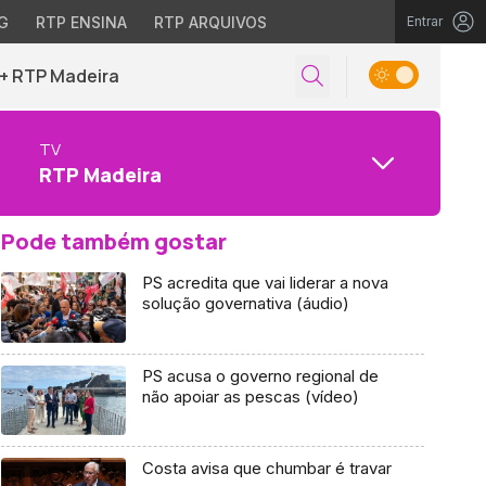
G
RTP ENSINA
RTP ARQUIVOS
Entrar
+ RTP Madeira
TV
RTP Madeira
Pode também gostar
PS acredita que vai liderar a nova
solução governativa (áudio)
PS acusa o governo regional de
não apoiar as pescas (vídeo)
Costa avisa que chumbar é travar