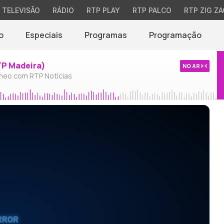
TELEVISÃO
RÁDIO
RTP PLAY
RTP PALCO
RTP ZIG ZA
o
Especiais
Programas
Programação
TP Madeira)
NO AR
neo com RTP Notícias
RROR