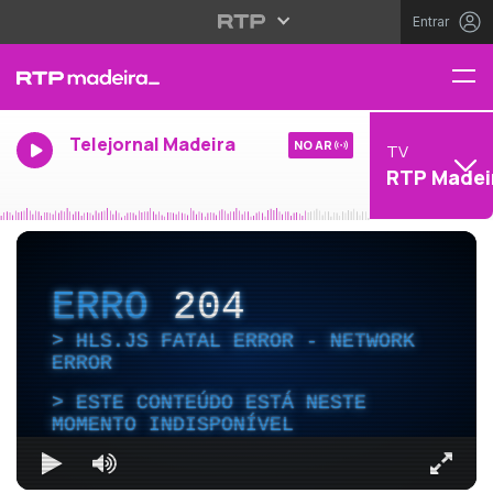
Entrar
Telejornal Madeira
NO AR
TV
RTP Madei
ERRO
204
HLS.JS FATAL ERROR - NETWORK
ERROR
ESTE CONTEÚDO ESTÁ NESTE
MOMENTO INDISPONÍVEL