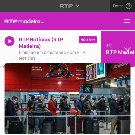
Entrar
RTP Notícias (RTP
NO AR
TV
Madeira)
RTP Madei
Emissão em simultâneo com RTP
Notícias