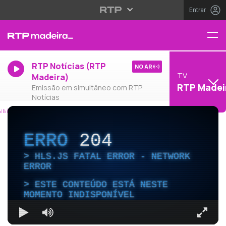
Entrar
RTP Notícias (RTP
NO AR
TV
Madeira)
RTP Madei
Emissão em simultâneo com RTP
Notícias
ERRO
204
HLS.JS FATAL ERROR - NETWORK
ERROR
ESTE CONTEÚDO ESTÁ NESTE
MOMENTO INDISPONÍVEL