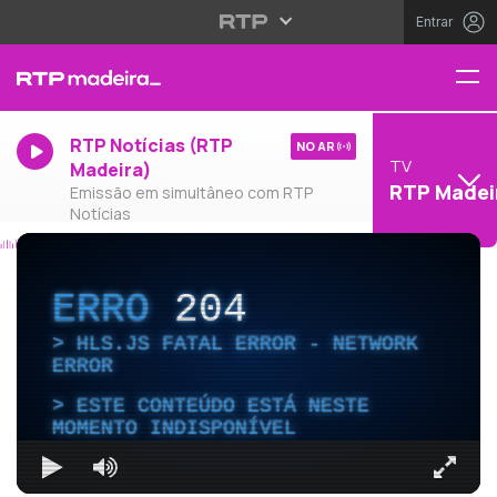
Entrar
RTP Notícias (RTP
NO AR
TV
Madeira)
RTP Madei
Emissão em simultâneo com RTP
Notícias
ERRO
204
HLS.JS FATAL ERROR - NETWORK
ERROR
ESTE CONTEÚDO ESTÁ NESTE
MOMENTO INDISPONÍVEL