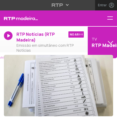
Entrar
RTP Notícias (RTP
NO AR
TV
Madeira)
RTP Madei
Emissão em simultâneo com RTP
Notícias