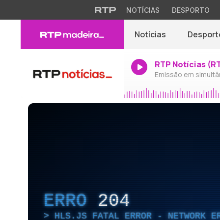
NOTÍCIAS
DESPORTO
Notícias
Desport
RTP Notícias (R
Emissão em simultâ
ERRO
204
HLS.JS FATAL ERROR - NETWORK E