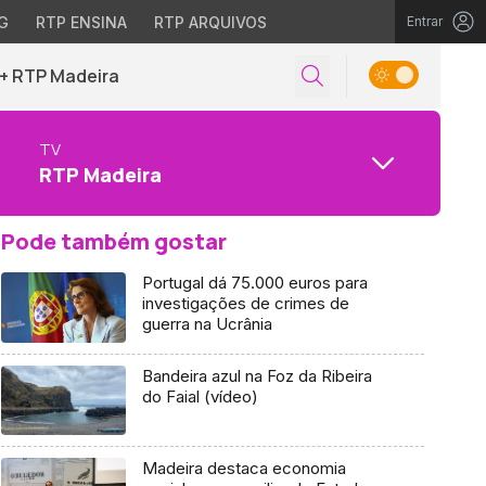
G
RTP ENSINA
RTP ARQUIVOS
Entrar
+ RTP Madeira
TV
RTP Madeira
Pode também gostar
Portugal dá 75.000 euros para
investigações de crimes de
guerra na Ucrânia
Bandeira azul na Foz da Ribeira
do Faial (vídeo)
Madeira destaca economia