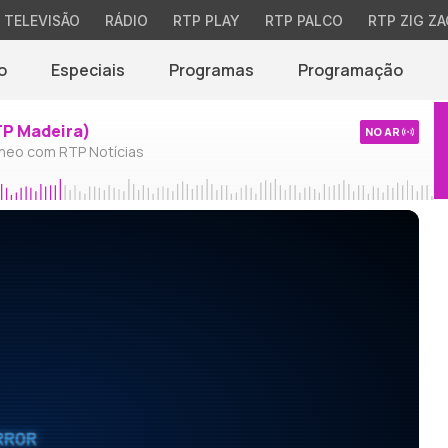
TELEVISÃO
RÁDIO
RTP PLAY
RTP PALCO
RTP ZIG ZA
o
Especiais
Programas
Programação
TP Madeira)
NO AR
neo com RTP Notícias
RROR