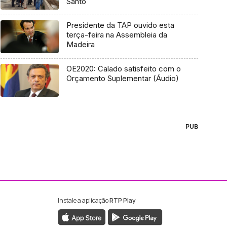
Santo
Presidente da TAP ouvido esta
terça-feira na Assembleia da
Madeira
OE2020: Calado satisfeito com o
Orçamento Suplementar (Áudio)
PUB
Instale a aplicação
RTP Play
ebook da RTP Madeira
nstagram da RTP Madeira