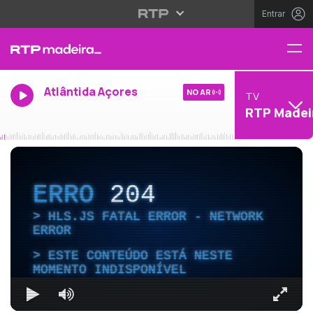
Entrar
Atlântida Açores
NO AR
TV
RTP Madei
ERRO
204
HLS.JS FATAL ERROR - NETWORK
ERROR
ESTE CONTEÚDO ESTÁ NESTE
MOMENTO INDISPONÍVEL