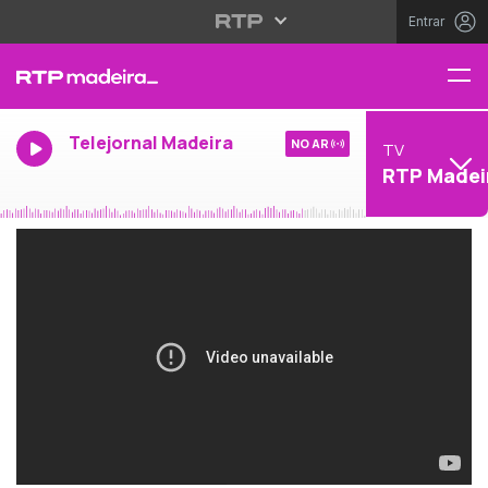
Entrar
Telejornal Madeira
NO AR
TV
RTP Madei