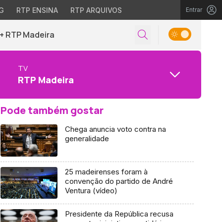
G
RTP ENSINA
RTP ARQUIVOS
Entrar
+ RTP Madeira
TV
RTP Madeira
Pode também gostar
Chega anuncia voto contra na
generalidade
25 madeirenses foram à
convenção do partido de André
Ventura (vídeo)
Presidente da República recusa