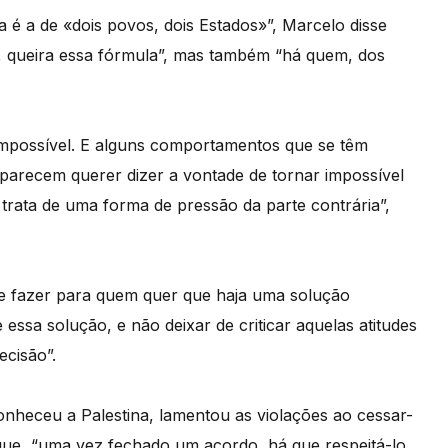
 é a de «dois povos, dois Estados»”, Marcelo disse
s, queira essa fórmula”, mas também “há quem, dos
impossível. E alguns comportamentos que se têm
 parecem querer dizer a vontade de tornar impossível
ata de uma forma de pressão da parte contrária”,
ve fazer para quem quer que haja uma solução
essa solução, e não deixar de criticar aquelas atitudes
cisão”.
onheceu a Palestina, lamentou as violações ao cessar-
que, “uma vez fechado um acordo, há que respeitá-lo