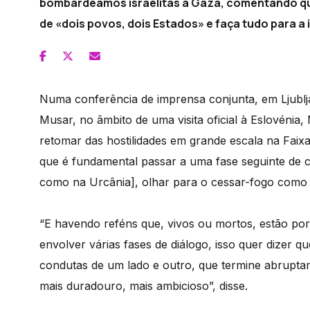
bombardeamos israelitas a Gaza, comentando que
de «dois povos, dois Estados» e faça tudo para a i
Numa conferência de imprensa conjunta, em Ljublj
Musar, no âmbito de uma visita oficial à Eslovénia
retomar das hostilidades em grande escala na Faix
que é fundamental passar a uma fase seguinte de c
como na Urcânia], olhar para o cessar-fogo como 
“E havendo reféns que, vivos ou mortos, estão por
envolver várias fases de diálogo, isso quer dizer 
condutas de um lado e outro, que termine abruptam
mais duradouro, mais ambicioso”, disse.