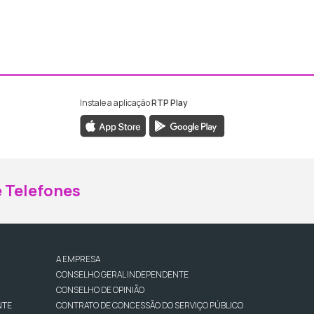
Instale a aplicação
RTP Play
ebook da RTP Madeira
nstagram da RTP Madeira
 Telefones
A EMPRESA
CONSELHO GERAL INDEPENDENTE
CONSELHO DE OPINIÃO
NTE
CONTRATO DE CONCESSÃO DO SERVIÇO PÚBLICO