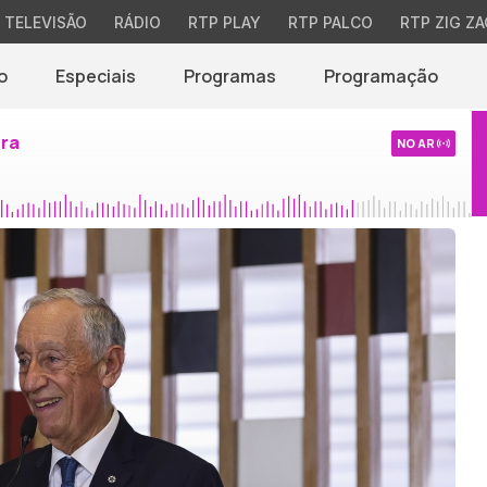
TELEVISÃO
RÁDIO
RTP PLAY
RTP PALCO
RTP ZIG ZA
o
Especiais
Programas
Programação
ira
NO AR