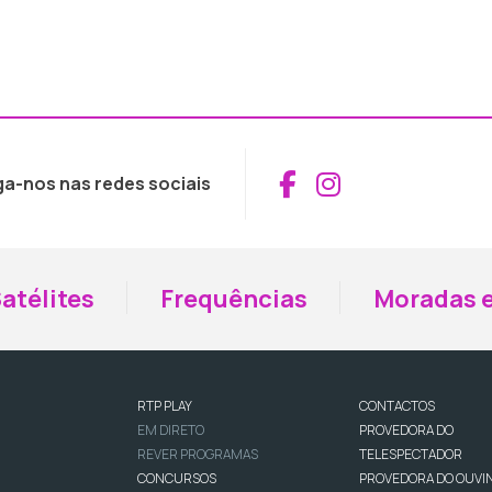
Aceder ao Fac
Aceder ao I
ga-nos nas redes sociais
atélites
Frequências
Moradas e
RTP PLAY
CONTACTOS
EM DIRETO
PROVEDORA DO
REVER PROGRAMAS
TELESPECTADOR
CONCURSOS
PROVEDORA DO OUVI