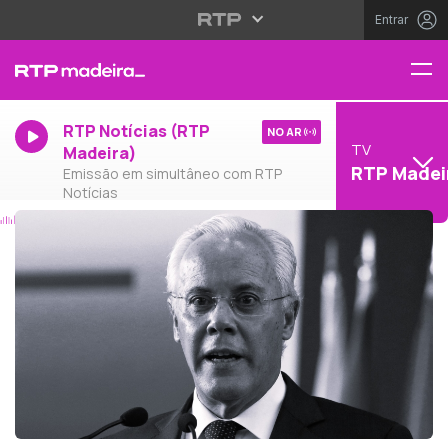
Entrar
RTP Notícias (RTP
NO AR
TV
Madeira)
RTP Madei
Emissão em simultâneo com RTP
Notícias