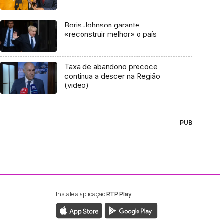
Boris Johnson garante
«reconstruir melhor» o país
Taxa de abandono precoce
continua a descer na Região
(vídeo)
PUB
Instale a aplicação
RTP Play
ebook da RTP Madeira
nstagram da RTP Madeira