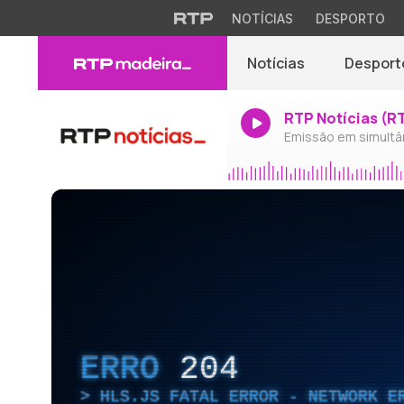
NOTÍCIAS
DESPORTO
Notícias
Desport
RTP Notícias (R
Emissão em simultâ
ERRO
204
HLS.JS FATAL ERROR - NETWORK E