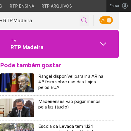
G
RTP ENSINA
RTP ARQUIVOS
Entrar
+ RTP Madeira
TV
RTP Madeira
Pode também gostar
Rangel disponível para ir à AR na
4.ª feira sobre uso das Lajes
pelos EUA
Madeirenses vão pagar menos
pela luz (áudio)
Escola da Levada tem 1.124