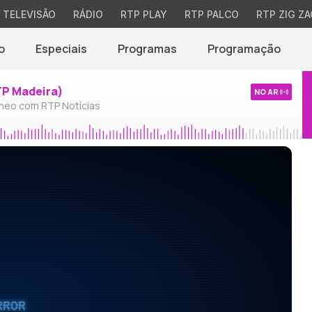
TELEVISÃO
RÁDIO
RTP PLAY
RTP PALCO
RTP ZIG ZA
o
Especiais
Programas
Programação
TP Madeira)
NO AR
neo com RTP Notícias
RROR