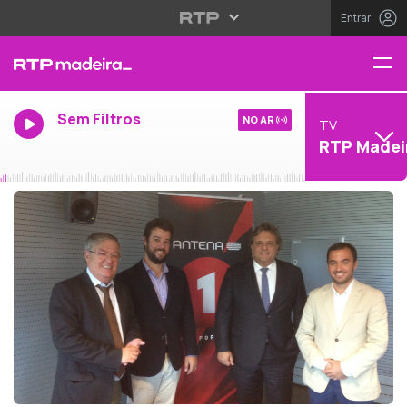
Entrar
Sem Filtros
NO AR
TV
RTP Madei