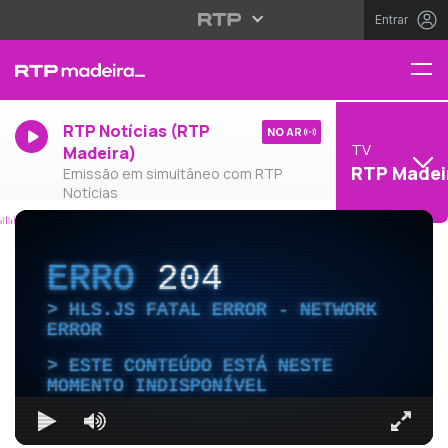
Entrar
RTP Notícias (RTP
NO AR
TV
Madeira)
RTP Madei
Emissão em simultâneo com RTP
Notícias
ERRO
204
HLS.JS FATAL ERROR - NETWORK
ERROR
ESTE CONTEÚDO ESTÁ NESTE
MOMENTO INDISPONÍVEL