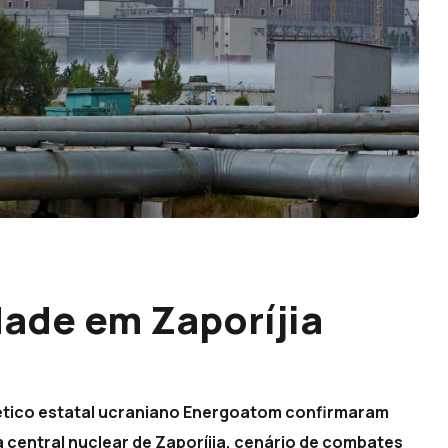
dade em Zaporíjia
gético estatal ucraniano Energoatom confirmaram
a central nuclear de Zaporíjia, cenário de combates