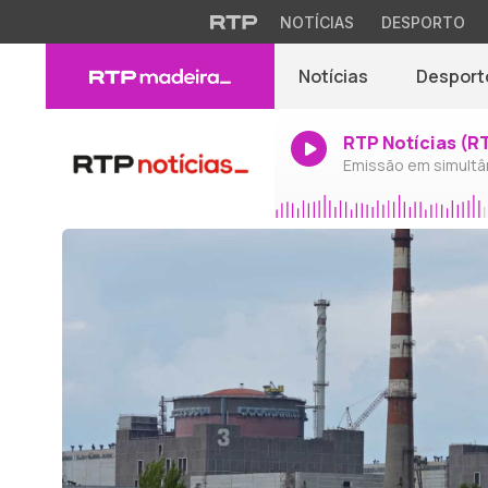
NOTÍCIAS
DESPORTO
Notícias
Desport
RTP Notícias (R
Emissão em simultâ