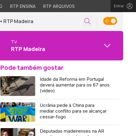
G
RTP ENSINA
RTP ARQUIVOS
Entrar
+ RTP Madeira
TV
RTP Madeira
Pode também gostar
Idade da Reforma em Portugal
deverá aumentar para os 67 anos
(vídeo)
Ucrânia pede à China para
mediar conflito para se alcançar
cessar-fogo
Deputadas madeirenses na AR