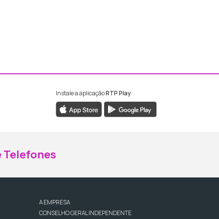
Instale a aplicação
RTP Play
ebook da RTP Madeira
nstagram da RTP Madeira
 Telefones
A EMPRESA
CONSELHO GERAL INDEPENDENTE