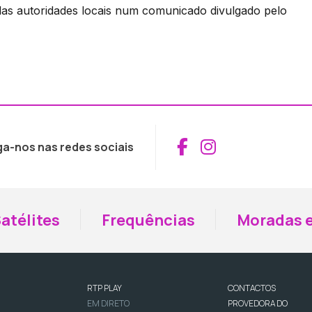
las autoridades locais num comunicado divulgado pelo
Aceder ao Fac
Aceder ao I
ga-nos nas redes sociais
atélites
Frequências
Moradas e
RTP PLAY
CONTACTOS
EM DIRETO
PROVEDORA DO