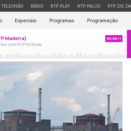
TELEVISÃO
RÁDIO
RTP PLAY
RTP PALCO
RTP ZIG ZA
o
Especiais
Programas
Programação
TP Madeira)
NO AR
neo com RTP Notícias