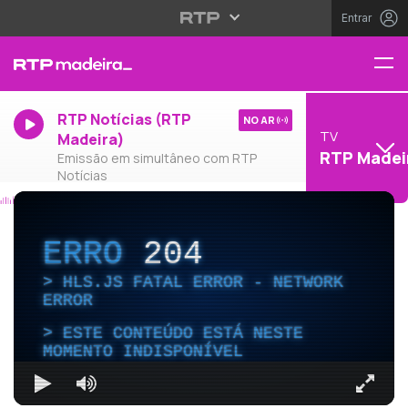
Entrar
RTP Notícias (RTP
NO AR
TV
Madeira)
RTP Madei
Emissão em simultâneo com RTP
Notícias
ERRO
204
HLS.JS FATAL ERROR - NETWORK
ERROR
ESTE CONTEÚDO ESTÁ NESTE
MOMENTO INDISPONÍVEL