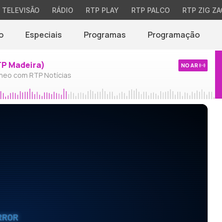
TELEVISÃO
RÁDIO
RTP PLAY
RTP PALCO
RTP ZIG ZA
o
Especiais
Programas
Programação
TP Madeira)
NO AR
neo com RTP Notícias
RROR