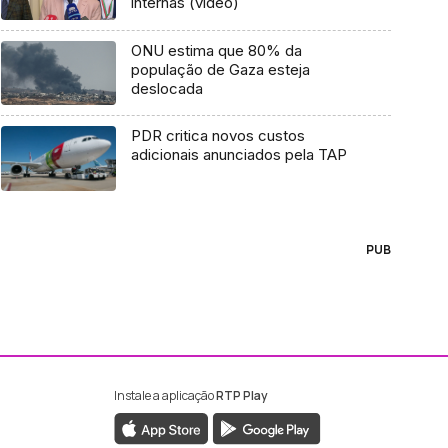
internas (vídeo)
ONU estima que 80% da
população de Gaza esteja
deslocada
PDR critica novos custos
adicionais anunciados pela TAP
PUB
Instale a aplicação
RTP Play
ebook da RTP Madeira
nstagram da RTP Madeira