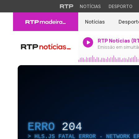
NOTÍCIAS
DESPORTO
Notícias
Desport
RTP Notícias (R
Emissão em simultâ
ERRO
204
HLS.JS FATAL ERROR - NETWORK E