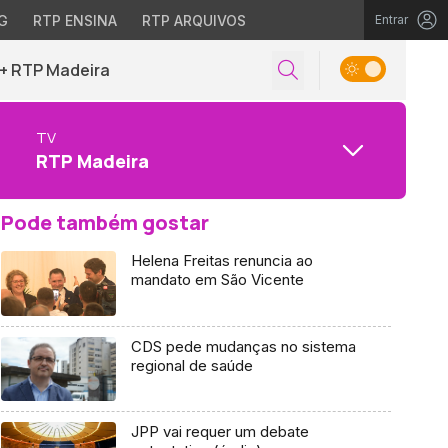
G
RTP ENSINA
RTP ARQUIVOS
Entrar
+ RTP Madeira
TV
RTP Madeira
Pode também gostar
Helena Freitas renuncia ao
mandato em São Vicente
CDS pede mudanças no sistema
regional de saúde
JPP vai requer um debate