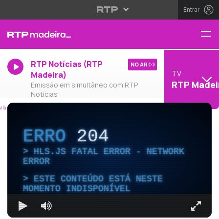
Entrar
RTP Notícias (RTP
NO AR
TV
Madeira)
RTP Madei
Emissão em simultâneo com RTP
Notícias
ERRO
204
HLS.JS FATAL ERROR - NETWORK
ERROR
ESTE CONTEÚDO ESTÁ NESTE
MOMENTO INDISPONÍVEL