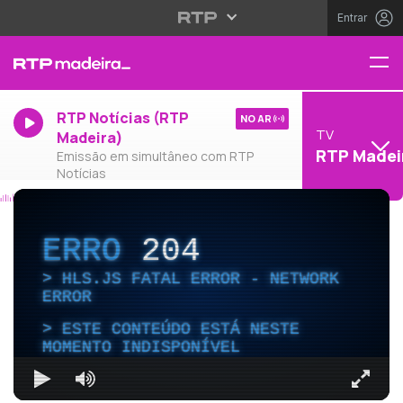
Entrar
RTP Notícias (RTP
NO AR
TV
Madeira)
RTP Madei
Emissão em simultâneo com RTP
Notícias
ERRO
204
HLS.JS FATAL ERROR - NETWORK
ERROR
ESTE CONTEÚDO ESTÁ NESTE
MOMENTO INDISPONÍVEL