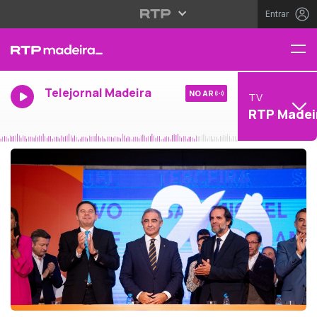
Entrar
Telejornal Madeira
NO AR
TV
RTP Madei