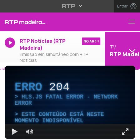
Entrar
RTP Notícias (RTP
NO AR
TV
Madeira)
RTP Madei
Emissão em simultâneo com RTP
Notícias
ERRO
204
HLS.JS FATAL ERROR - NETWORK
ERROR
ESTE CONTEÚDO ESTÁ NESTE
MOMENTO INDISPONÍVEL