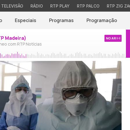
TELEVISÃO
RÁDIO
RTP PLAY
RTP PALCO
RTP ZIG ZA
o
Especiais
Programas
Programação
TP Madeira)
NO AR
neo com RTP Notícias