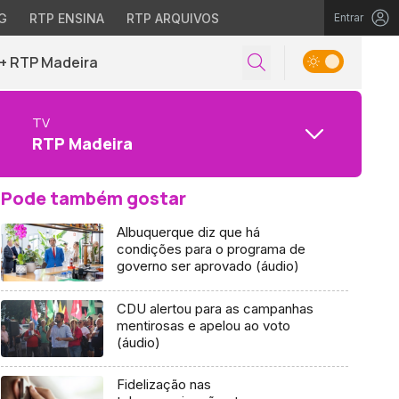
G
RTP ENSINA
RTP ARQUIVOS
Entrar
+ RTP Madeira
TV
RTP Madeira
Pode também gostar
Albuquerque diz que há
condições para o programa de
governo ser aprovado (áudio)
CDU alertou para as campanhas
mentirosas e apelou ao voto
(áudio)
Fidelização nas