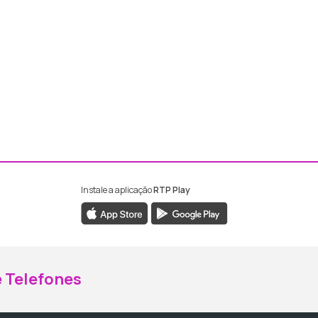
Instale a aplicação
RTP Play
ebook da RTP Madeira
nstagram da RTP Madeira
 Telefones