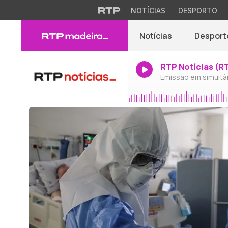
NOTÍCIAS
DESPORTO
Notícias
Desport
RTP Notícias (R
Emissão em simultâ