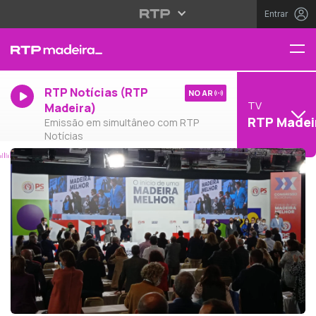
Entrar
RTP Notícias (RTP
NO AR
TV
Madeira)
RTP Madei
Emissão em simultâneo com RTP
Notícias