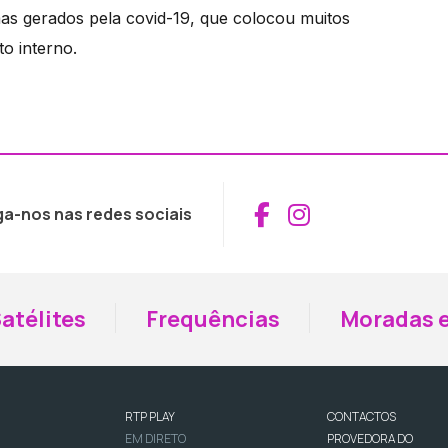
as gerados pela covid-19, que colocou muitos
o interno.
Aceder ao Fac
Aceder ao I
ga-nos nas redes sociais
atélites
Frequências
Moradas e
RTP PLAY
CONTACTOS
EM DIRETO
PROVEDORA DO