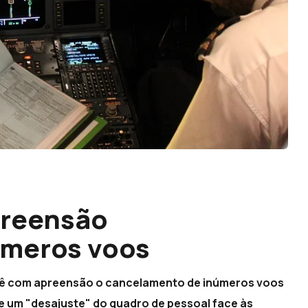
preensão
úmeros voos
 "vê com apreensão o cancelamento de inúmeros voos
te um "desajuste" do quadro de pessoal face às