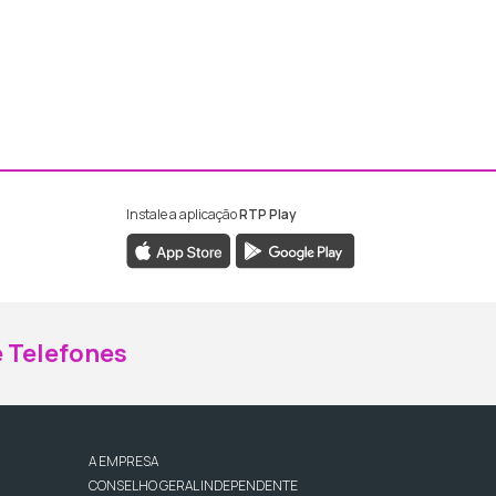
Instale a aplicação
RTP Play
ebook da RTP Madeira
nstagram da RTP Madeira
 Telefones
A EMPRESA
CONSELHO GERAL INDEPENDENTE