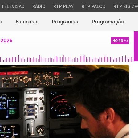
TELEVISÃO
RÁDIO
RTP PLAY
RTP PALCO
RTP ZIG ZA
o
Especiais
Programas
Programação
 2026
NO AR