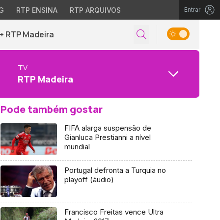
G
RTP ENSINA
RTP ARQUIVOS
Entrar
+ RTP Madeira
TV
RTP Madeira
Pode também gostar
FIFA alarga suspensão de
Gianluca Prestianni a nível
mundial
Portugal defronta a Turquia no
playoff (áudio)
Francisco Freitas vence Ultra