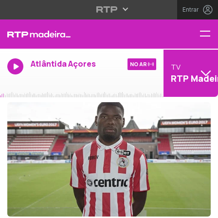
Entrar
Atlântida Açores
NO AR
TV
RTP Madei