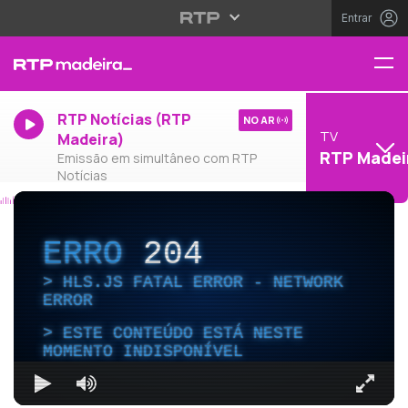
Entrar
RTP Notícias (RTP
NO AR
TV
Madeira)
RTP Madei
Emissão em simultâneo com RTP
Notícias
ERRO
204
HLS.JS FATAL ERROR - NETWORK
ERROR
ESTE CONTEÚDO ESTÁ NESTE
MOMENTO INDISPONÍVEL