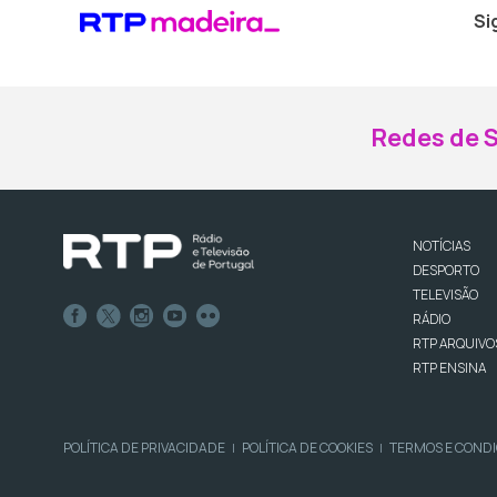
Si
Redes de S
NOTÍCIAS
DESPORTO
TELEVISÃO
RÁDIO
RTP ARQUIVO
RTP ENSINA
POLÍTICA DE PRIVACIDADE
POLÍTICA DE COOKIES
TERMOS E COND
|
|