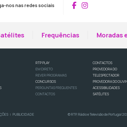
Aceder ao Fac
Aceder ao I
ga-nos nas redes sociais
atélites
Frequências
Moradas e
RTP PLAY
CONTACTOS
EM DIRETO
PROVEDORA DO
REVER PROGRAMAS
TELESPECTADOR
CONCURSOS
PROVEDORA DO OUVI
S
PERGUNTAS FREQUENTES
ACESSIBILIDADES
CONTACTOS
SATÉLITES
IÇÕES
PUBLICIDADE
© RTP, Rádio e Televisão de Portugal 2
|