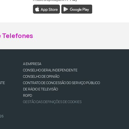
ebook da RTP Madeira
nstagram da RTP Madeira
 Telefones
A EMPRESA
CONSELHO GERAL INDEPENDENTE
CONSELHO DE OPINIÃO
NTE
CONTRATO DE CONCESSÃO DO SERVIÇO PÚBLICO
DE RÁDIO E TELEVISÃO
RGPD
GESTÃO DAS DEFINIÇÕES DE COOKIES
026