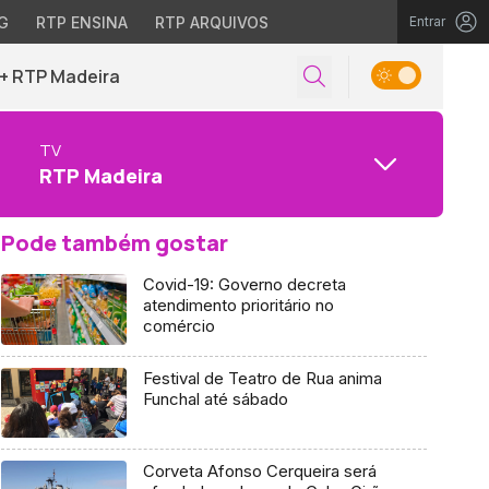
G
RTP ENSINA
RTP ARQUIVOS
Entrar
+ RTP Madeira
TV
RTP Madeira
Pode também gostar
Covid-19: Governo decreta
atendimento prioritário no
comércio
Festival de Teatro de Rua anima
Funchal até sábado
Corveta Afonso Cerqueira será