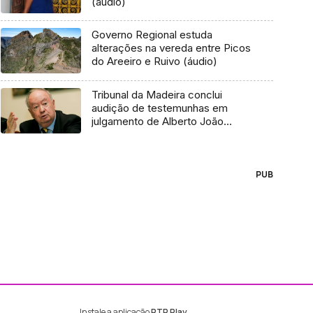
(áudio)
Governo Regional estuda
alterações na vereda entre Picos
do Areeiro e Ruivo (áudio)
Tribunal da Madeira conclui
audição de testemunhas em
julgamento de Alberto João
Jardim
PUB
Instale a aplicação
RTP Play