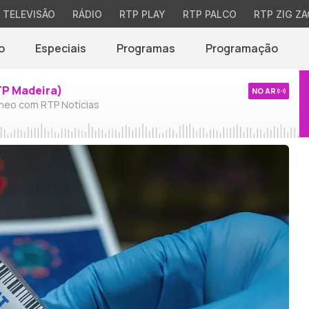
TELEVISÃO
RÁDIO
RTP PLAY
RTP PALCO
RTP ZIG ZA
o
Especiais
Programas
Programação
TP Madeira)
NO AR
neo com RTP Notícias