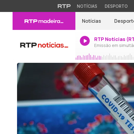
NOTÍCIAS
DESPORTO
Notícias
Desport
RTP Notícias (R
Emissão em simultâ