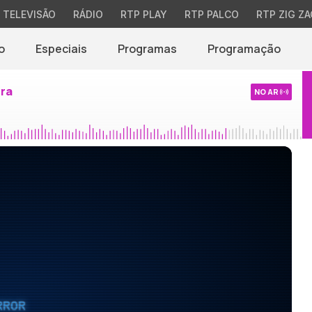
TELEVISÃO
RÁDIO
RTP PLAY
RTP PALCO
RTP ZIG ZA
o
Especiais
Programas
Programação
ira
NO AR
RROR