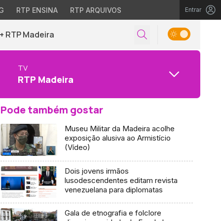
G
RTP ENSINA
RTP ARQUIVOS
Entrar
+ RTP Madeira
TV
RTP Madeira
Pode também gostar
Museu Militar da Madeira acolhe
exposição alusiva ao Armistício
(Vídeo)
Dois jovens irmãos
lusodescendentes editam revista
venezuelana para diplomatas
Gala de etnografia e folclore