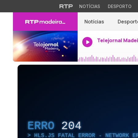
NOTÍCIAS
DESPORTO
Notícias
Desport
Telejornal Made
ERRO
204
HLS.JS FATAL ERROR - NETWORK E