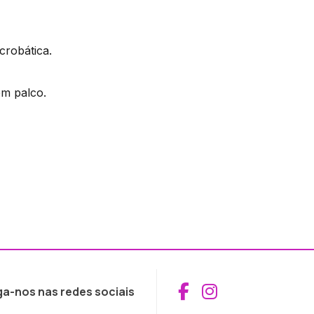
crobática.
m palco.
Aceder ao Fac
Aceder ao I
ga-nos nas redes sociais