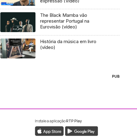
expressão (Vídeo)
The Black Mamba vão
representar Portugal na
Eurovisão (vídeo)
História da música em livro
(vídeo)
PUB
Instale a aplicação
RTP Play
ebook da RTP Madeira
nstagram da RTP Madeira