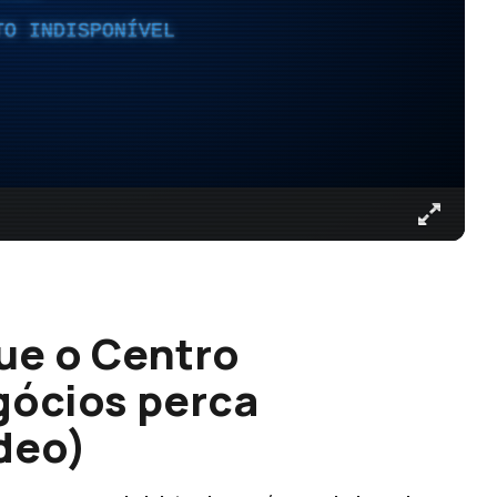
TO INDISPONÍVEL
ue o Centro
gócios perca
deo)