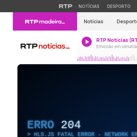
NOTÍCIAS
DESPORTO
Notícias
Desport
RTP Notícias (R
Emissão em simultâ
ERRO
204
HLS.JS FATAL ERROR - NETWORK E