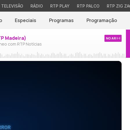
TELEVISÃO
RÁDIO
RTP PLAY
RTP PALCO
RTP ZIG ZA
o
Especiais
Programas
Programação
TP Madeira)
NO AR
neo com RTP Notícias
RROR