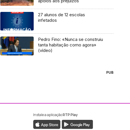
apoios aos prejuízos
27 alunos de 12 escolas
infetados
Pedro Fino: «Nunca se construiu
tanta habitação como agora»
(vídeo)
PUB
Instale a aplicação
RTP Play
ebook da RTP Madeira
nstagram da RTP Madeira