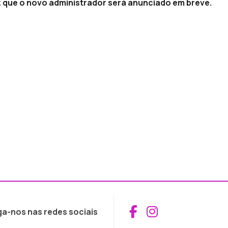
z que o novo administrador será anunciado em breve.
Aceder ao Fac
Aceder ao I
ga-nos nas redes sociais