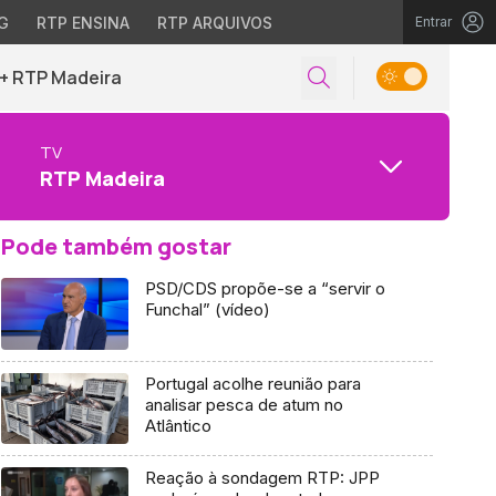
G
RTP ENSINA
RTP ARQUIVOS
Entrar
+ RTP Madeira
TV
RTP Madeira
Pode também gostar
PSD/CDS propõe-se a “servir o
Funchal” (vídeo)
Portugal acolhe reunião para
analisar pesca de atum no
Atlântico
Reação à sondagem RTP: JPP