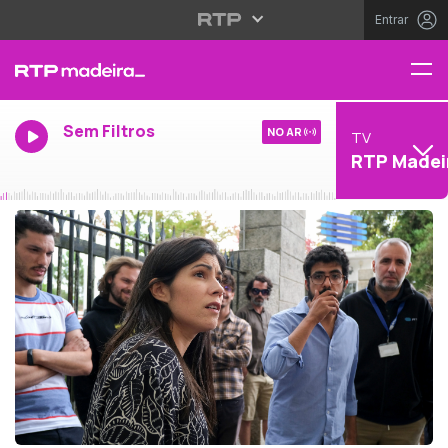
Entrar
Sem Filtros
NO AR
TV
RTP Madei