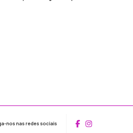
Aceder ao Fac
Aceder ao I
ga-nos nas redes sociais