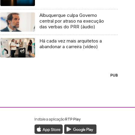
Albuquerque culpa Governo
central por atraso na execução
das verbas do PRR (áudio)
Há cada vez mais arquitetos a
abandonar a carreira (vídeo)
PUB
Instale a aplicação
RTP Play
ebook da RTP Madeira
nstagram da RTP Madeira