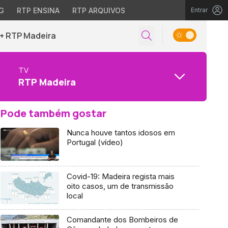
G
RTP ENSINA
RTP ARQUIVOS
Entrar
+ RTP Madeira
TV
RTP Madeira
Pode também gostar
Nunca houve tantos idosos em
Portugal (vídeo)
Covid-19: Madeira regista mais
oito casos, um de transmissão
local
Comandante dos Bombeiros de