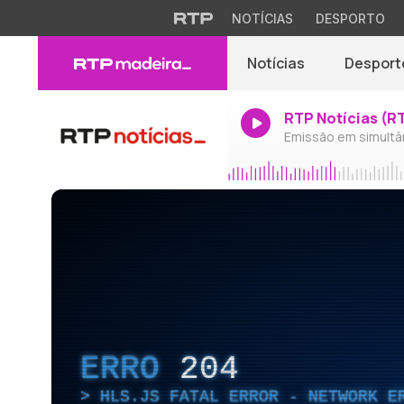
NOTÍCIAS
DESPORTO
Notícias
Desport
RTP Notícias (R
Emissão em simultâ
ERRO
204
HLS.JS FATAL ERROR - NETWORK E