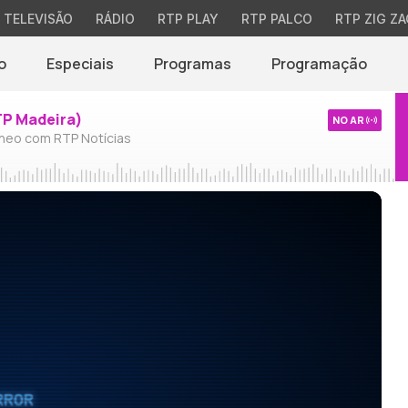
TELEVISÃO
RÁDIO
RTP PLAY
RTP PALCO
RTP ZIG ZA
o
Especiais
Programas
Programação
TP Madeira)
NO AR
neo com RTP Notícias
RROR