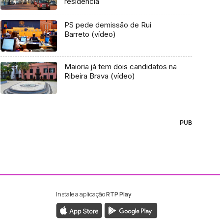
residência
PS pede demissão de Rui
Barreto (vídeo)
Maioria já tem dois candidatos na
Ribeira Brava (vídeo)
PUB
Instale a aplicação
RTP Play
ebook da RTP Madeira
nstagram da RTP Madeira