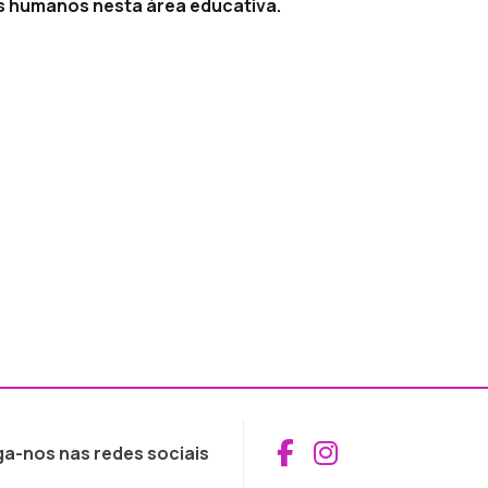
s humanos nesta área educativa.
Aceder ao Fac
Aceder ao I
ga-nos nas redes sociais