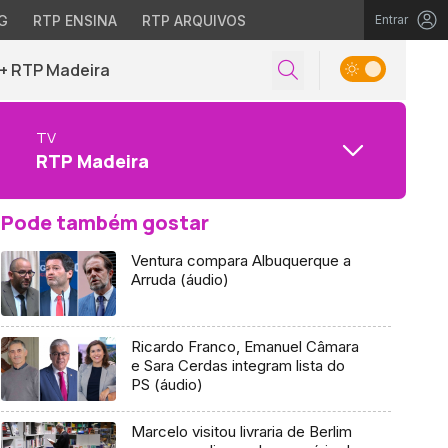
G
RTP ENSINA
RTP ARQUIVOS
Entrar
+ RTP Madeira
TV
RTP Madeira
Pode também gostar
Ventura compara Albuquerque a
Arruda (áudio)
Ricardo Franco, Emanuel Câmara
e Sara Cerdas integram lista do
PS (áudio)
Marcelo visitou livraria de Berlim