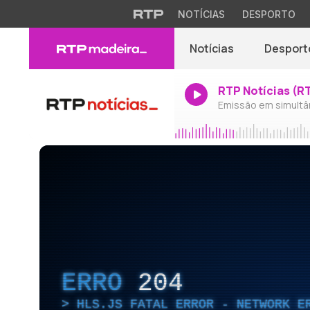
NOTÍCIAS
DESPORTO
Notícias
Desport
RTP Notícias (R
Emissão em simultâ
ERRO
204
HLS.JS FATAL ERROR - NETWORK E