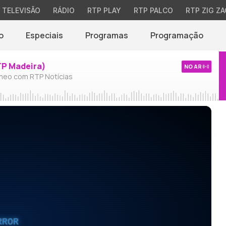
TELEVISÃO
RÁDIO
RTP PLAY
RTP PALCO
RTP ZIG ZA
o
Especiais
Programas
Programação
TP Madeira)
NO AR
neo com RTP Notícias
RROR