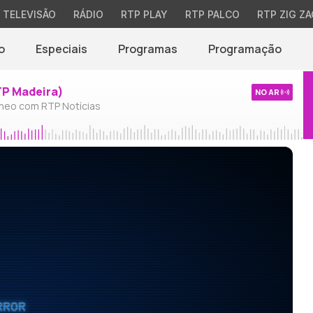
TELEVISÃO
RÁDIO
RTP PLAY
RTP PALCO
RTP ZIG ZA
o
Especiais
Programas
Programação
TP Madeira)
NO AR
neo com RTP Notícias
RROR