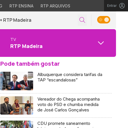
G
RTP ENSINA
RTP ARQUIVOS
Entrar
+ RTP Madeira
TV
RTP Madeira
Pode também gostar
Albuquerque considera tarifas da
TAP “escandalosas”
Vereador do Chega acompanha
voto do PSD e chumba medida
de José Carlos Gonçalves
CDU promete saneamento