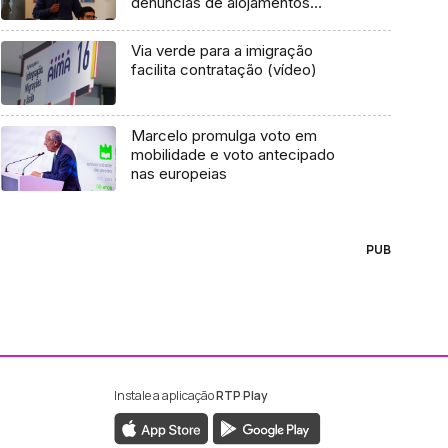
denúncias de alojamentos
sobrelotados (áudio)
Via verde para a imigração
facilita contratação (vídeo)
Marcelo promulga voto em
mobilidade e voto antecipado
nas europeias
PUB
Instale a aplicação
RTP Play
ebook da RTP Madeira
nstagram da RTP Madeira