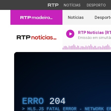
NOTÍCIAS
DESPORTO
Notícias
Desport
RTP Notícias (R
Emissão em simultâ
ERRO
204
HLS.JS FATAL ERROR - NETWORK E